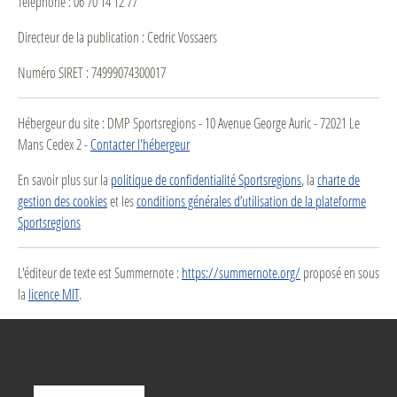
Téléphone : 06 70 14 12 77
Directeur de la publication : Cedric Vossaers
Numéro SIRET : 74999074300017
Hébergeur du site : DMP Sportsregions - 10 Avenue George Auric - 72021 Le
Mans Cedex 2 -
Contacter l'hébergeur
En savoir plus sur la
politique de confidentialité Sportsregions
, la
charte de
gestion des cookies
et les
conditions générales d’utilisation de la plateforme
Sportsregions
L'éditeur de texte est Summernote :
https://summernote.org/
proposé en sous
la
licence MIT
.