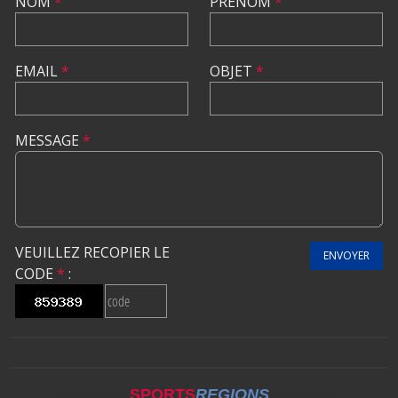
NOM
*
PRÉNOM
*
EMAIL
*
OBJET
*
MESSAGE
*
VEUILLEZ RECOPIER LE
ENVOYER
CODE
*
:
SPORTS
REGIONS